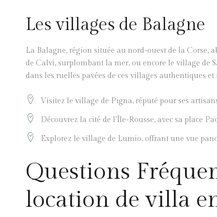
Les villages de Balagne
La Balagne, région située au nord-ouest de la Corse, a
de Calvi, surplombant la mer, ou encore le village de 
dans les ruelles pavées de ces villages authentiques e
Visitez le village de Pigna, réputé pour ses artisan
Découvrez la cité de l’Île-Rousse, avec sa place P
Explorez le village de Lumio, offrant une vue pan
Questions Fréque
location de villa e