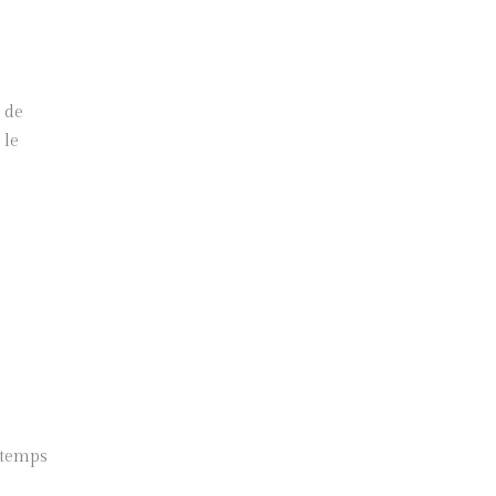
 de
 le
e temps