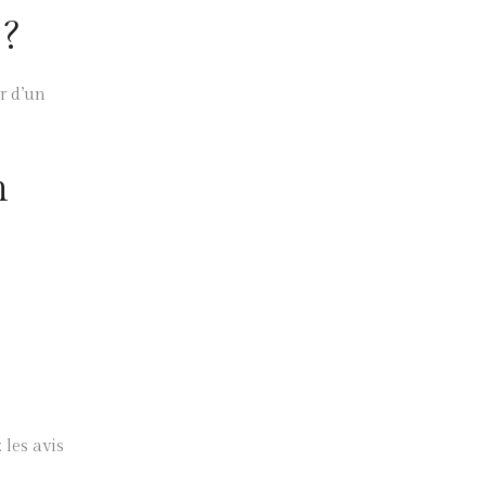
 ?
er d’un
n
 les avis