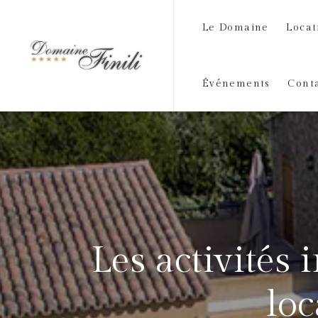
Le Domaine
Locat
Événements
Cont
Les activités 
loc