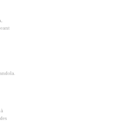
,
geant
candola.
 à
 des