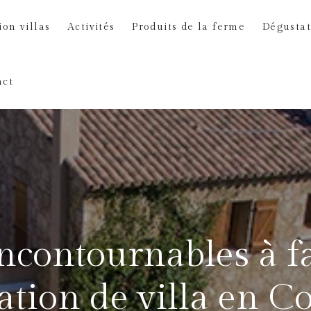
ion villas
Activités
Produits de la ferme
Dégustat
act
incontournables à f
ation de villa en C